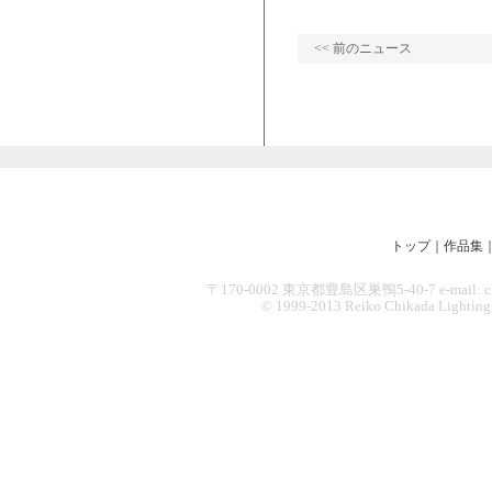
<< 前のニュース
トップ
｜
作品集
〒170-0002 東京都豊島区巣鴨5-40-7 e-mail: chikad
© 1999-2013 Reiko Chikada Lighting Des