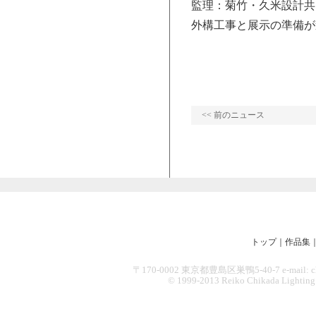
監理：菊竹・久米設計共同
外構工事と展示の準備が
<< 前のニュース
トップ
｜
作品集
〒170-0002 東京都豊島区巣鴨5-40-7 e-mail: chikad
© 1999-2013 Reiko Chikada Lighting Des