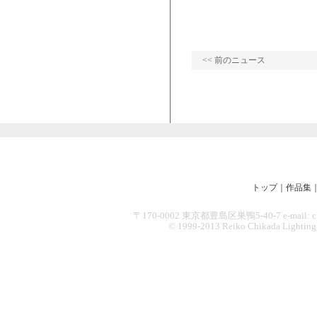
<< 前のニュース
トップ
｜
作品集
〒170-0002 東京都豊島区巣鴨5-40-7 e-mail: chikad
© 1999-2013 Reiko Chikada Lighting Des