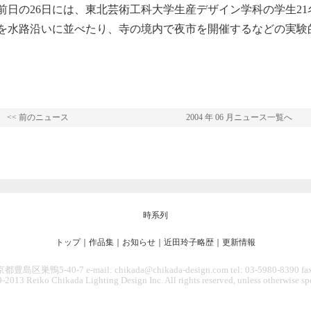
前日の26日には、東北芸術工科大学生産デザイン学科の学生2
を水路沿いに並べたり、寺の境内で夜市を開催するなどの実験
<< 前のニュース
2004 年 06 月ニュース一覧へ
時系列
トップ
｜
作品集
｜
お知らせ
｜
近田玲子略歴
｜
更新情報
豊島区巣鴨5-40-7 e-mail: chikada@chikada-design.com tel: 03-5980-8390 fax
-2013 Reiko Chikada Lighting Design Inc. All rights reserved, unless otherwise spe