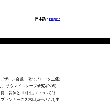
日本語
/
English
デザイン会議・東北ブロック主催)
ん、サウンドスケープ研究家の鳥
の持つ資源と可能性」について述
画プランナーの久木田貞一さんを中